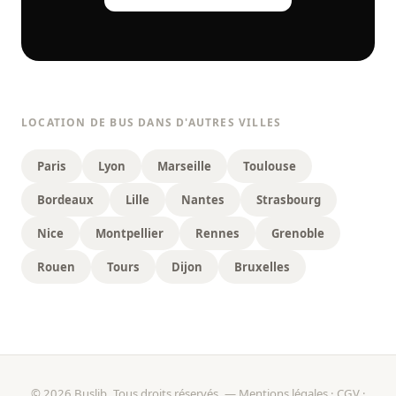
LOCATION DE BUS DANS D'AUTRES VILLES
Paris
Lyon
Marseille
Toulouse
Bordeaux
Lille
Nantes
Strasbourg
Nice
Montpellier
Rennes
Grenoble
Rouen
Tours
Dijon
Bruxelles
© 2026 Buslib. Tous droits réservés. —
Mentions légales
·
CGV
·