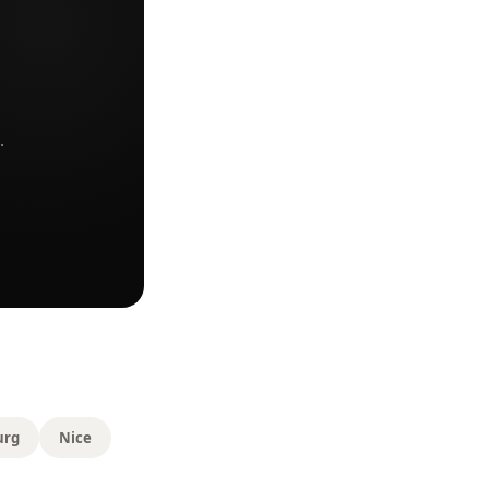
.
urg
Nice