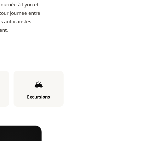
 journée à Lyon et
tour journée entre
es autocaristes
ent.
🏔️
Excursions