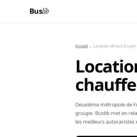
Bus
lib
Accueil
→ Location de bus à Lyon
Locatio
chauffe
Deuxième métropole de Fra
groupe. Buslib met en relat
les meilleurs autocaristes