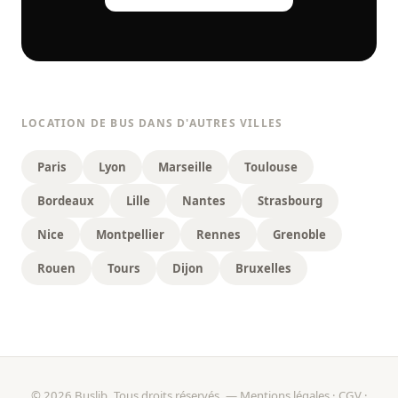
LOCATION DE BUS DANS D'AUTRES VILLES
Paris
Lyon
Marseille
Toulouse
Bordeaux
Lille
Nantes
Strasbourg
Nice
Montpellier
Rennes
Grenoble
Rouen
Tours
Dijon
Bruxelles
© 2026 Buslib. Tous droits réservés. —
Mentions légales
·
CGV
·