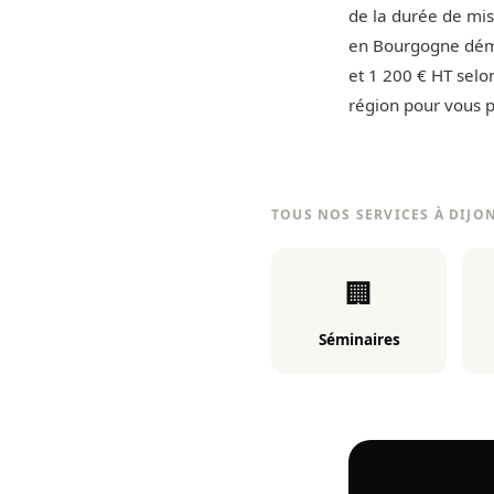
de la durée de mise
en Bourgogne déma
et 1 200 € HT selo
région pour vous p
TOUS NOS SERVICES À DIJO
🏢
Séminaires