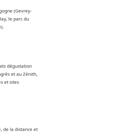
rgogne (Gevrey-
ay, le parc du
).
uits dégustation
ngrès et au Zénith,
s et sites
, de la distance et