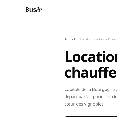
Bus
lib
Accueil
→ Location de bus à Dijon
Locatio
chauffe
Capitale de la Bourgogne e
départ parfait pour des ci
cœur des vignobles.