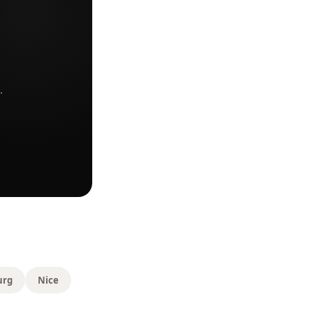
.
urg
Nice