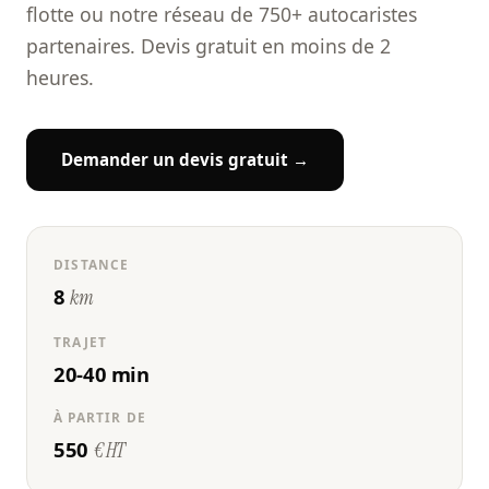
flotte ou notre réseau de 750+ autocaristes
partenaires. Devis gratuit en moins de 2
heures.
Demander un devis gratuit →
DISTANCE
8
km
TRAJET
20-40 min
À PARTIR DE
550
€ HT