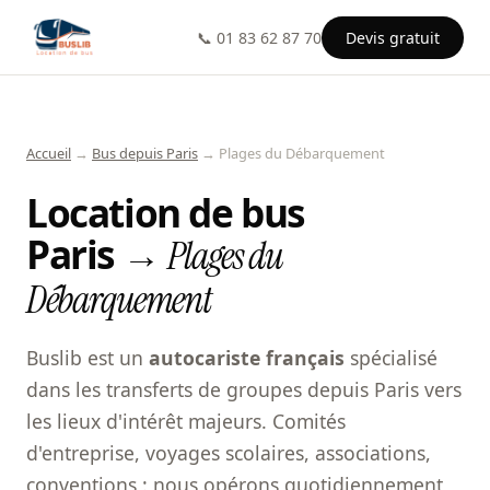
📞 01 83 62 87 70
Devis gratuit
Accueil
→
Bus depuis Paris
→ Plages du Débarquement
Location de bus
Paris →
Plages du
Débarquement
Buslib est un
autocariste français
spécialisé
dans les transferts de groupes depuis Paris vers
les lieux d'intérêt majeurs. Comités
d'entreprise, voyages scolaires, associations,
conventions : nous opérons quotidiennement