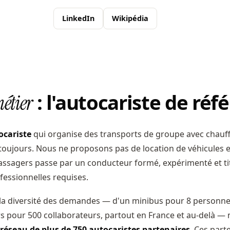
LinkedIn
Wikipédia
: l'autocariste de réf
étier
ocariste
qui organise des transports de groupe avec chauf
oujours. Nous ne proposons pas de location de véhicules en
assagers passe par un conducteur formé, expérimenté et ti
fessionnelles requises.
la diversité des demandes — d'un minibus pour 8 personne
rs pour 500 collaborateurs, partout en France et au-delà —
réseau de plus de 750 autocaristes partenaires
. Ces part