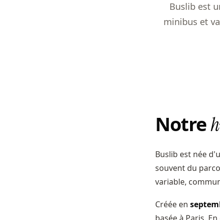
Buslib est u
minibus et va
Notre
h
Buslib est née d'
souvent du parcou
variable, communi
Créée en
septem
basée à Paris. E