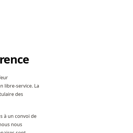
érence
feur
 libre-service. La
tulaire des
s à un convoi de
 nous nous
enaires sont