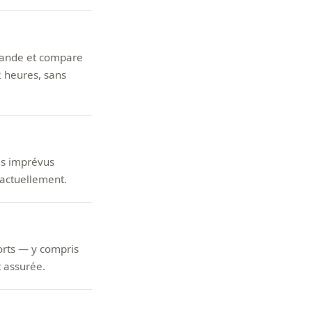
mande et compare
2 heures, sans
les imprévus
ractuellement.
orts — y compris
t assurée.