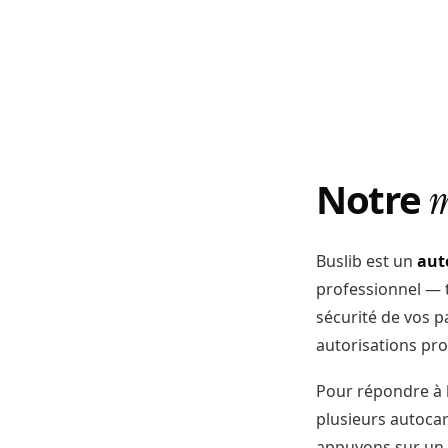
Notre
m
Buslib est un
aut
professionnel — t
sécurité de vos p
autorisations pro
Pour répondre à 
plusieurs autoca
appuyons sur un