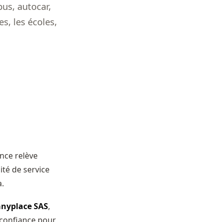
bus, autocar,
s, les écoles,
nce relève
té de service
a.
nyplace SAS
,
 confiance pour