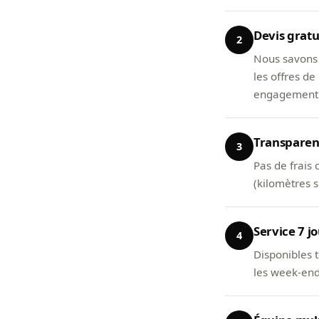
Devis gratu
2
Nous savons 
les offres d
engagement
Transparenc
3
Pas de frais 
(kilomètres 
Service 7 jo
4
Disponibles 
les week-ends