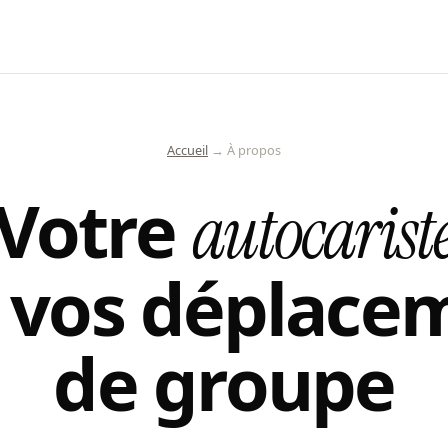
Accueil
→ À propos
Votre
autocarist
 vos déplace
de groupe