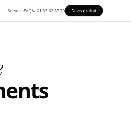
Services
FAQ
📞 01 83 62 87 70
Devis gratuit
e
ments